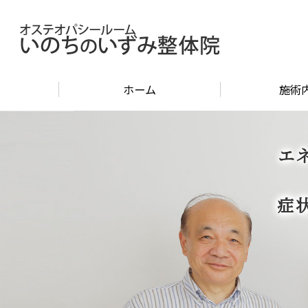
ホーム
施術
エ
症